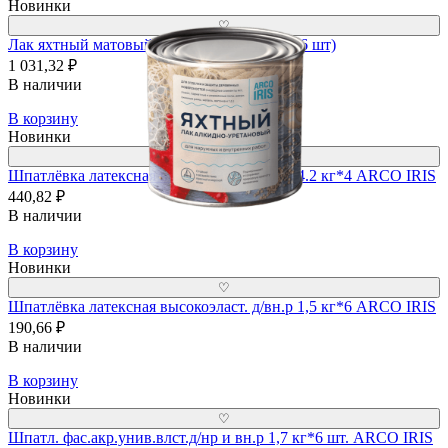
Новинки
♡
Лак яхтный матовый 1,8 л. "ARCO IRIS" (6 шт)
1 031,32 ₽
В наличии
В корзину
Новинки
♡
Шпатлёвка латексная высокоэласт. д/вн.р 4.2 кг*4 ARCO IRIS
440,82 ₽
В наличии
В корзину
Новинки
♡
Шпатлёвка латексная высокоэласт. д/вн.р 1,5 кг*6 ARCO IRIS
190,66 ₽
В наличии
В корзину
Новинки
♡
Шпатл. фас.акр.унив.влст.д/нр и вн.р 1,7 кг*6 шт. ARCO IRIS