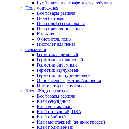
Бум/полотенца, салфетки, туал/бумага
Пена монтажная
Все товары раздела
Пена бытовая
Пена профессиональная
Пена противопожарная
Клей-пена
Очиститель пены
Пистолет для пены
Герметики
Герметик акриловый
Герметик силиконовый
Герметик битумный
Герметик каучуковый
Герметик полиуретановый
Очиститель герметика/силикона
Пистолет для герметика
Клеи. Жидкие гвозди
Все товары раздела
Клей секундный
Клей контактный
Клей столярный, ПВА
Клей обойный
Клей монтажный (жидкие гвозди)
Клей полимерный