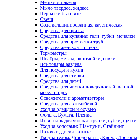
Мешки и пакеты
Мыло твердое, жидкое
Перчатки бытовые
Свечи
Сода кальцинированная, каустическая
Средства для бритья
Средства для купания: гели, губки, мочалки
Средства для прочистки труб
Средства женской гигиены
Термометры
Швабры, метлы, окномойки, совки
Все товары раздела
Для посуды и кухни
Средства для стирки
Средства для детей
Средства для чистки поверхностей, ванной,
мебели и др.
Освежители и ароматизаторы
Средства для автомобилей
Уход за одеждой и обувью
Фольга, Бумага, Пленка
Инвентарь для уборки: тряпки, губки, щетки
Уход за волосами: Шампуни, Стайлинг
Палочки, диски ватные
Уход за телом: Дезодоранты, Крема, Лосьоны