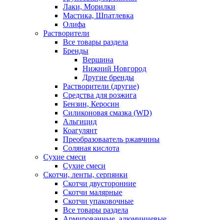
Лаки, Морилки
Мастика, Шпатлевка
Олифа
Растворители
Все товары раздела
Бренды
Вершина
Нижний Новгород
Другие бренды
Растворители (другие)
Средства для розжига
Бензин, Керосин
Силиконовая смазка (WD)
Альгицид
Коагулянт
Преобразоваатель ржавчины
Соляная кислота
Сухие смеси
Сухие смеси
Скотчи, ленты, серпянки
Скотчи двусторонние
Скотчи малярные
Скотчи упаковочные
Все товары раздела
Армированные, алюминиевые,