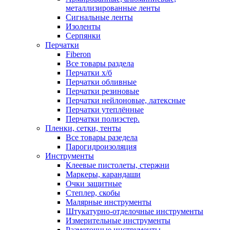
металлизированные ленты
Сигнальные ленты
Изоленты
Серпянки
Перчатки
Fiberon
Все товары раздела
Перчатки х/б
Перчатки обливные
Перчатки резиновые
Перчатки нейлоновые, латексные
Перчатки утеплённые
Перчатки полиэстер.
Пленки, сетки, тенты
Все товары разедела
Парогидроизоляция
Инструменты
Клеевые пистолеты, стержни
Маркеры, карандаши
Очки защитные
Степлер, скобы
Малярные инструменты
Штукатурно-отделочные инструменты
Измерительные инструменты
Разметочные инструменты