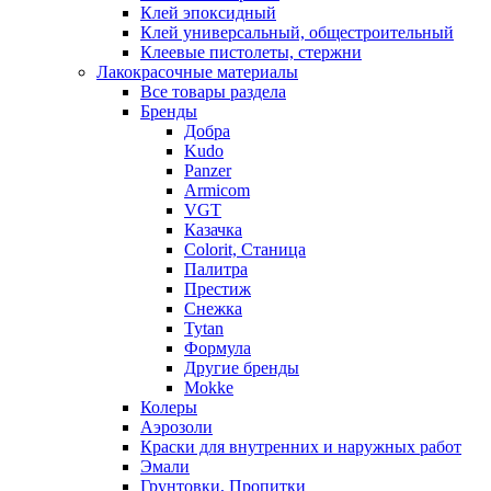
Клей эпоксидный
Клей универсальный, общестроительный
Клеевые пистолеты, стержни
Лакокрасочные материалы
Все товары раздела
Бренды
Добра
Kudo
Panzer
Armicom
VGT
Казачка
Colorit, Станица
Палитра
Престиж
Снежка
Tytan
Формула
Другие бренды
Mokke
Колеры
Аэрозоли
Краски для внутренних и наружных работ
Эмали
Грунтовки, Пропитки