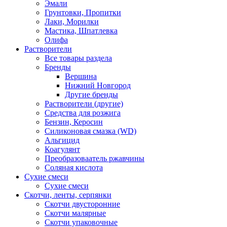
Эмали
Грунтовки, Пропитки
Лаки, Морилки
Мастика, Шпатлевка
Олифа
Растворители
Все товары раздела
Бренды
Вершина
Нижний Новгород
Другие бренды
Растворители (другие)
Средства для розжига
Бензин, Керосин
Силиконовая смазка (WD)
Альгицид
Коагулянт
Преобразоваатель ржавчины
Соляная кислота
Сухие смеси
Сухие смеси
Скотчи, ленты, серпянки
Скотчи двусторонние
Скотчи малярные
Скотчи упаковочные