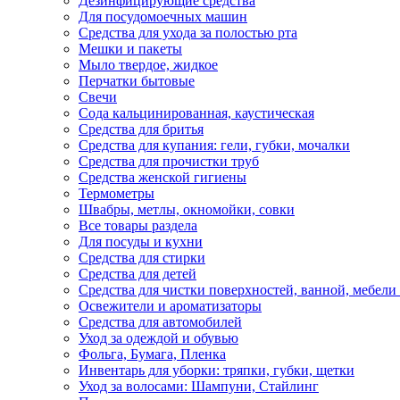
Дезинфицирующие средства
Для посудомоечных машин
Средства для ухода за полостью рта
Мешки и пакеты
Мыло твердое, жидкое
Перчатки бытовые
Свечи
Сода кальцинированная, каустическая
Средства для бритья
Средства для купания: гели, губки, мочалки
Средства для прочистки труб
Средства женской гигиены
Термометры
Швабры, метлы, окномойки, совки
Все товары раздела
Для посуды и кухни
Средства для стирки
Средства для детей
Средства для чистки поверхностей, ванной, мебели 
Освежители и ароматизаторы
Средства для автомобилей
Уход за одеждой и обувью
Фольга, Бумага, Пленка
Инвентарь для уборки: тряпки, губки, щетки
Уход за волосами: Шампуни, Стайлинг