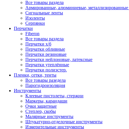
Все товары раздела
Армированные, алюминиевые, металлизированные
Сигнальные ленты
Изоленты
Серпянки
Перчатки
Fiberon
Все товары раздела
Перчатки х/б
Перчатки обливные
Перчатки резиновые
Перчатки нейлоновые, латексные
Перчатки утеплённые
Перчатки полиэстер.
Пленки, сетки, тенты
Все товары разедела
Парогидроизоляция
Инструменты
Клеевые пистолеты, стержни
Маркеры, карандаши
Очки защитные
Степлер, скобы
Малярные инструменты
Штукатурно-отделочные инструменты
Измерительные инструменты