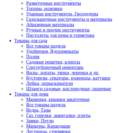
Разметочные инструменты
Топоры, ножовки
Ударные инструменты, Гвоздодеры
Газосварочные инструменты и материалы
Абразивные материалы
Ручные и прочие инструменты
Пистолеты для пены и герметика
Товары для сада
Все товары раздела
Удобрения, Ядохимикаты
Полив
Садовые решетки, клипсы
Снегоуборочный инвентарь
Вилы, лопаты, тяпки, черенки и др.
Кусторезы, секаторы, ножницы, катушки
Лейки, опрыскиватели
Шланги садовые, кислородные, пищевые
Товары для дома
Машинки, крышки закаточные
Все товары раздела
Ведра, Тазы
Газ. горелки, зажигалки, плиты
Замки, Петли
Маркеры, Карандаши
Лестницы, стремянки