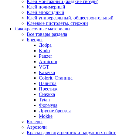
Клей монтажный (жидкие гвозди)
Клей полимерный
Клей эпоксидный
Клей универсальный, общестроительный
Клеевые пистолеты, стержни
Лакокрасочные материалы
Все товары раздела
Бренды
Добра
Kudo
Panzer
Armicom
VGT
Казачка
Colorit, Станица
Палитра
Престиж
Снежка
Tytan
Формула
Другие бренды
Mokke
Колеры
Аэрозоли
Краски для внутренних и наружных работ