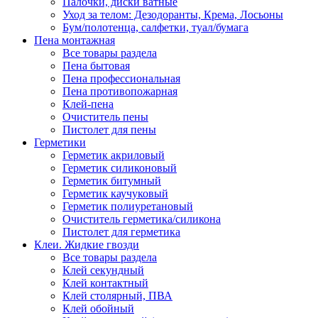
Палочки, диски ватные
Уход за телом: Дезодоранты, Крема, Лосьоны
Бум/полотенца, салфетки, туал/бумага
Пена монтажная
Все товары раздела
Пена бытовая
Пена профессиональная
Пена противопожарная
Клей-пена
Очиститель пены
Пистолет для пены
Герметики
Герметик акриловый
Герметик силиконовый
Герметик битумный
Герметик каучуковый
Герметик полиуретановый
Очиститель герметика/силикона
Пистолет для герметика
Клеи. Жидкие гвозди
Все товары раздела
Клей секундный
Клей контактный
Клей столярный, ПВА
Клей обойный