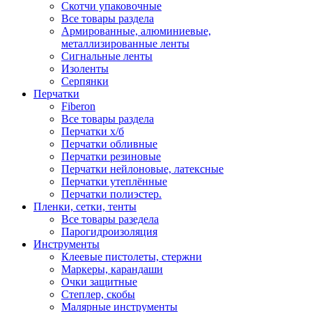
Скотчи упаковочные
Все товары раздела
Армированные, алюминиевые,
металлизированные ленты
Сигнальные ленты
Изоленты
Серпянки
Перчатки
Fiberon
Все товары раздела
Перчатки х/б
Перчатки обливные
Перчатки резиновые
Перчатки нейлоновые, латексные
Перчатки утеплённые
Перчатки полиэстер.
Пленки, сетки, тенты
Все товары разедела
Парогидроизоляция
Инструменты
Клеевые пистолеты, стержни
Маркеры, карандаши
Очки защитные
Степлер, скобы
Малярные инструменты