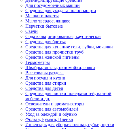
Дезинфицирующие средства
Для посудомоечных машин
Средства для ухода за полостью рта
Мешки и пакеты
Мыло твердое, жидкое
Перчатки бытовые
Свечи
Сода кальцинированная, каустическая
Средства для бритья
Средства для купания: гели, губки, мочалки
Средства для прочистки труб
Средства женской гигиены
Термометры
Швабры, метлы, окномойки, совки
Все товары раздела
Для посуды и кухни
Средства для стирки
Средства для детей
Средства для чистки поверхностей, ванной,
мебели и др.
Освежители и ароматизаторы
Средства для автомобилей
Уход за одеждой и обувью
Фольга, Бумага, Пленка
Инвентарь для уборки: тряпки, губки, щетки