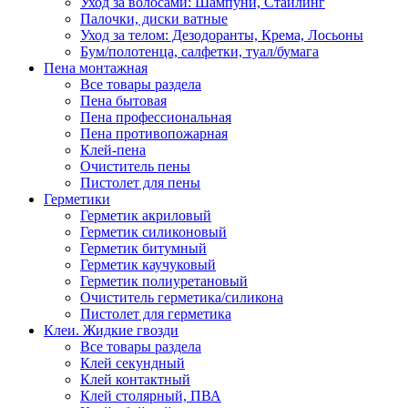
Уход за волосами: Шампуни, Стайлинг
Палочки, диски ватные
Уход за телом: Дезодоранты, Крема, Лосьоны
Бум/полотенца, салфетки, туал/бумага
Пена монтажная
Все товары раздела
Пена бытовая
Пена профессиональная
Пена противопожарная
Клей-пена
Очиститель пены
Пистолет для пены
Герметики
Герметик акриловый
Герметик силиконовый
Герметик битумный
Герметик каучуковый
Герметик полиуретановый
Очиститель герметика/силикона
Пистолет для герметика
Клеи. Жидкие гвозди
Все товары раздела
Клей секундный
Клей контактный
Клей столярный, ПВА