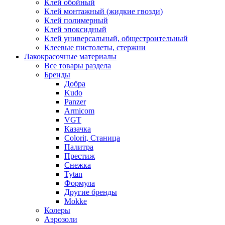
Клей обойный
Клей монтажный (жидкие гвозди)
Клей полимерный
Клей эпоксидный
Клей универсальный, общестроительный
Клеевые пистолеты, стержни
Лакокрасочные материалы
Все товары раздела
Бренды
Добра
Kudo
Panzer
Armicom
VGT
Казачка
Colorit, Станица
Палитра
Престиж
Снежка
Tytan
Формула
Другие бренды
Mokke
Колеры
Аэрозоли