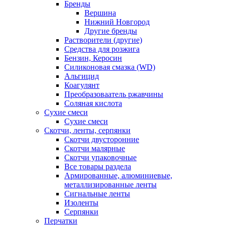
Бренды
Вершина
Нижний Новгород
Другие бренды
Растворители (другие)
Средства для розжига
Бензин, Керосин
Силиконовая смазка (WD)
Альгицид
Коагулянт
Преобразоваатель ржавчины
Соляная кислота
Сухие смеси
Сухие смеси
Скотчи, ленты, серпянки
Скотчи двусторонние
Скотчи малярные
Скотчи упаковочные
Все товары раздела
Армированные, алюминиевые,
металлизированные ленты
Сигнальные ленты
Изоленты
Серпянки
Перчатки