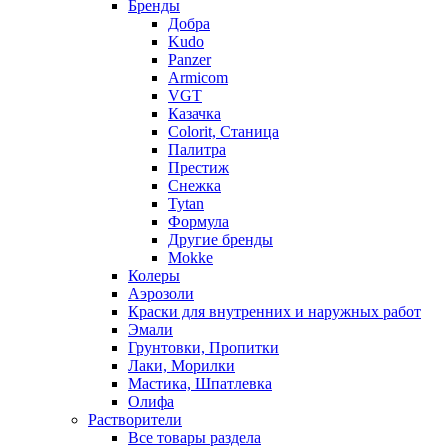
Бренды
Добра
Kudo
Panzer
Armicom
VGT
Казачка
Colorit, Станица
Палитра
Престиж
Снежка
Tytan
Формула
Другие бренды
Mokke
Колеры
Аэрозоли
Краски для внутренних и наружных работ
Эмали
Грунтовки, Пропитки
Лаки, Морилки
Мастика, Шпатлевка
Олифа
Растворители
Все товары раздела