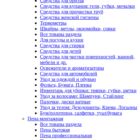
Средства для бритья
Средства для купания: гели, губки, мочалки
Средства для прочистки труб
Средства женской гигиены
Термометры
Швабры, метлы, окномойки, совки
Все товары раздела
Для посуды и кухни
Средства для стирки
Средства для детей
Средства для чистки поверхностей, ванной,
мебели и др.
Освежители и ароматизаторы
Средства для автомобилей
Уход за одеждой и обувью
Фольга, Бумага, Пленка
Инвентарь для уборки: тряпки, губки, щетки
Уход за волосами: Шампуни, Стайлинг
Палочки, диски ватные
Уход за телом: Дезодоранты, Крема, Лосьоны
Бум/полотенца, салфетки, туал/бумага
Пена монтажная
Все товары раздела
Пена бытовая
Пена профессиональная