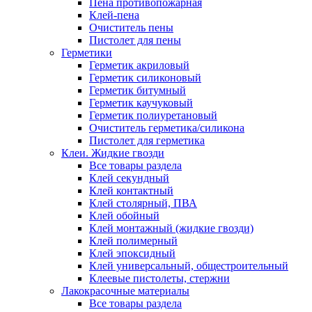
Пена противопожарная
Клей-пена
Очиститель пены
Пистолет для пены
Герметики
Герметик акриловый
Герметик силиконовый
Герметик битумный
Герметик каучуковый
Герметик полиуретановый
Очиститель герметика/силикона
Пистолет для герметика
Клеи. Жидкие гвозди
Все товары раздела
Клей секундный
Клей контактный
Клей столярный, ПВА
Клей обойный
Клей монтажный (жидкие гвозди)
Клей полимерный
Клей эпоксидный
Клей универсальный, общестроительный
Клеевые пистолеты, стержни
Лакокрасочные материалы
Все товары раздела