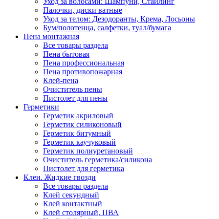
Уход за волосами: Шампуни, Стайлинг
Палочки, диски ватные
Уход за телом: Дезодоранты, Крема, Лосьоны
Бум/полотенца, салфетки, туал/бумага
Пена монтажная
Все товары раздела
Пена бытовая
Пена профессиональная
Пена противопожарная
Клей-пена
Очиститель пены
Пистолет для пены
Герметики
Герметик акриловый
Герметик силиконовый
Герметик битумный
Герметик каучуковый
Герметик полиуретановый
Очиститель герметика/силикона
Пистолет для герметика
Клеи. Жидкие гвозди
Все товары раздела
Клей секундный
Клей контактный
Клей столярный, ПВА