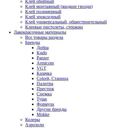
Клей обойный
Клей монтажный (жидкие гвозди)
Клей полимерный
Клей эпоксидный
Клей универсальный, общестроительный
Клеевые пистолеты, стержни
Лакокрасочные материалы
Все товары раздела
Бренды
Добра
Kudo
Panzer
Armicom
VGT
Казачка
Colorit, Станица
Палитра
Престиж
Снежка
Tytan
Формула
Другие бренды
Mokke
Колеры
Аэрозоли