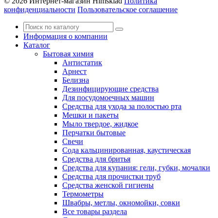
© 2026 Интернет-магазин Himsklad
Политика
конфиденциальности
Пользовательское соглашение
Информация о компании
Каталог
Бытовая химия
Антистатик
Арнест
Белизна
Дезинфицирующие средства
Для посудомоечных машин
Средства для ухода за полостью рта
Мешки и пакеты
Мыло твердое, жидкое
Перчатки бытовые
Свечи
Сода кальцинированная, каустическая
Средства для бритья
Средства для купания: гели, губки, мочалки
Средства для прочистки труб
Средства женской гигиены
Термометры
Швабры, метлы, окномойки, совки
Все товары раздела