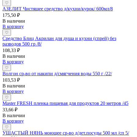
♡
АЗЕЛИТ Чистящее средство д/кухни/курок/ 600мл/8
175,50 ₽
В наличии
В корзину
♡
Средство Блиц Акрилан для душа и кухни (спрей) без
разводов 500 гр /8/
108,33 ₽
В наличии
В корзину
♡
Волгон ср-во от накипи д/смягчения воды 550 г /22/
103,53 ₽
В наличии
В корзину
♡
Master FRESH пленка пищевая для продуктов 20 метров /45
33,66 ₽
В наличии
В корзину
♡
УШАСТЫЙ НЯНЬ моющее ср-во д/дет.посуды 500 мл /сп 5/