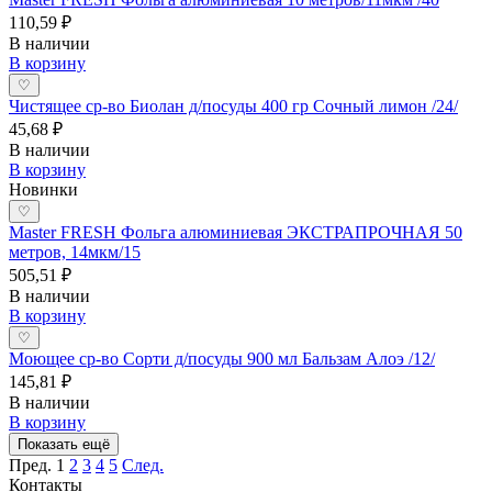
110,59 ₽
В наличии
В корзину
♡
Чистящее ср-во Биолан д/посуды 400 гр Сочный лимон /24/
45,68 ₽
В наличии
В корзину
Новинки
♡
Master FRESH Фольга алюминиевая ЭКСТРАПРОЧНАЯ 50
метров, 14мкм/15
505,51 ₽
В наличии
В корзину
♡
Моющее ср-во Сорти д/посуды 900 мл Бальзам Алоэ /12/
145,81 ₽
В наличии
В корзину
Показать ещё
Пред.
1
2
3
4
5
След.
Контакты