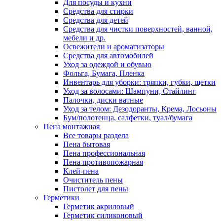
Для посуды и кухни
Средства для стирки
Средства для детей
Средства для чистки поверхностей, ванной,
мебели и др.
Освежители и ароматизаторы
Средства для автомобилей
Уход за одеждой и обувью
Фольга, Бумага, Пленка
Инвентарь для уборки: тряпки, губки, щетки
Уход за волосами: Шампуни, Стайлинг
Палочки, диски ватные
Уход за телом: Дезодоранты, Крема, Лосьоны
Бум/полотенца, салфетки, туал/бумага
Пена монтажная
Все товары раздела
Пена бытовая
Пена профессиональная
Пена противопожарная
Клей-пена
Очиститель пены
Пистолет для пены
Герметики
Герметик акриловый
Герметик силиконовый