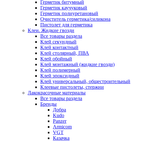
Герметик битумный
Герметик каучуковый
Герметик полиуретановый
Очиститель герметика/силикона
Пистолет для герметика
Клеи. Жидкие гвозди
Все товары раздела
Клей секундный
Клей контактный
Клей столярный, ПВА
Клей обойный
Клей монтажный (жидкие гвозди)
Клей полимерный
Клей эпоксидный
Клей универсальный, общестроительный
Клеевые пистолеты, стержни
Лакокрасочные материалы
Все товары раздела
Бренды
Добра
Kudo
Panzer
Armicom
VGT
Казачка