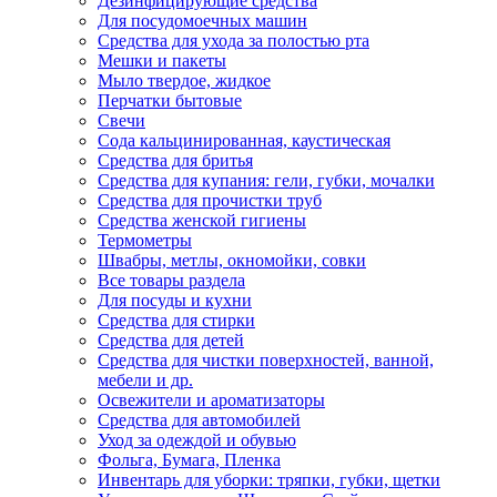
Дезинфицирующие средства
Для посудомоечных машин
Средства для ухода за полостью рта
Мешки и пакеты
Мыло твердое, жидкое
Перчатки бытовые
Свечи
Сода кальцинированная, каустическая
Средства для бритья
Средства для купания: гели, губки, мочалки
Средства для прочистки труб
Средства женской гигиены
Термометры
Швабры, метлы, окномойки, совки
Все товары раздела
Для посуды и кухни
Средства для стирки
Средства для детей
Средства для чистки поверхностей, ванной,
мебели и др.
Освежители и ароматизаторы
Средства для автомобилей
Уход за одеждой и обувью
Фольга, Бумага, Пленка
Инвентарь для уборки: тряпки, губки, щетки