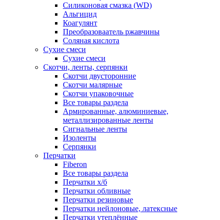
Силиконовая смазка (WD)
Альгицид
Коагулянт
Преобразоваатель ржавчины
Соляная кислота
Сухие смеси
Сухие смеси
Скотчи, ленты, серпянки
Скотчи двусторонние
Скотчи малярные
Скотчи упаковочные
Все товары раздела
Армированные, алюминиевые,
металлизированные ленты
Сигнальные ленты
Изоленты
Серпянки
Перчатки
Fiberon
Все товары раздела
Перчатки х/б
Перчатки обливные
Перчатки резиновые
Перчатки нейлоновые, латексные
Перчатки утеплённые