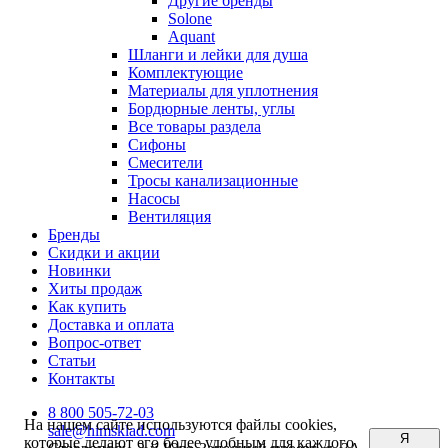
Другие бренды
Solone
Aquant
Шланги и лейки для душа
Комплектующие
Материалы для уплотнения
Бордюрные ленты, углы
Все товары раздела
Сифоны
Смесители
Тросы канализационные
Насосы
Вентиляция
Бренды
Скидки и акции
Новинки
Хиты продаж
Как купить
Доставка и оплата
Вопрос-ответ
Статьи
Контакты
8 800 505-72-03
На нашем сайте используются файлы cookies,
sale@himsklad.com
Я
которые делают его более удобным для каждого