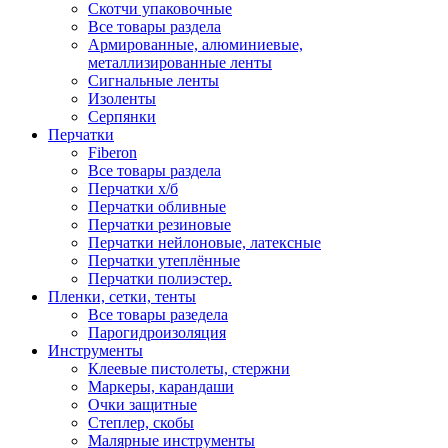
Скотчи упаковочные
Все товары раздела
Армированные, алюминиевые,
металлизированные ленты
Сигнальные ленты
Изоленты
Серпянки
Перчатки
Fiberon
Все товары раздела
Перчатки х/б
Перчатки обливные
Перчатки резиновые
Перчатки нейлоновые, латексные
Перчатки утеплённые
Перчатки полиэстер.
Пленки, сетки, тенты
Все товары разедела
Парогидроизоляция
Инструменты
Клеевые пистолеты, стержни
Маркеры, карандаши
Очки защитные
Степлер, скобы
Малярные инструменты