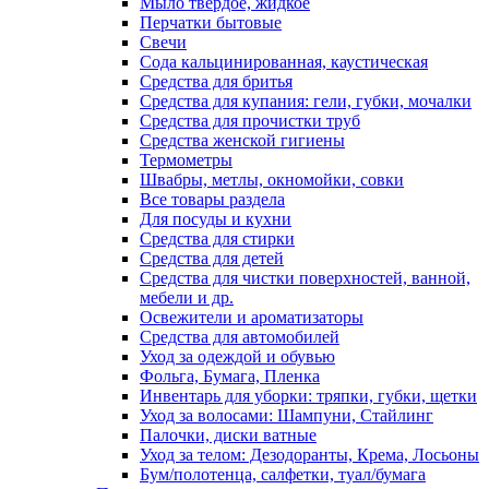
Мыло твердое, жидкое
Перчатки бытовые
Свечи
Сода кальцинированная, каустическая
Средства для бритья
Средства для купания: гели, губки, мочалки
Средства для прочистки труб
Средства женской гигиены
Термометры
Швабры, метлы, окномойки, совки
Все товары раздела
Для посуды и кухни
Средства для стирки
Средства для детей
Средства для чистки поверхностей, ванной,
мебели и др.
Освежители и ароматизаторы
Средства для автомобилей
Уход за одеждой и обувью
Фольга, Бумага, Пленка
Инвентарь для уборки: тряпки, губки, щетки
Уход за волосами: Шампуни, Стайлинг
Палочки, диски ватные
Уход за телом: Дезодоранты, Крема, Лосьоны
Бум/полотенца, салфетки, туал/бумага