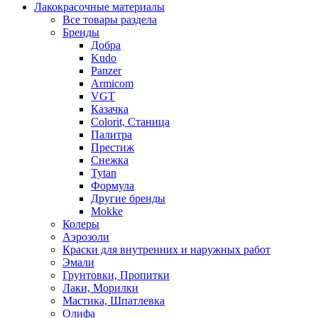
Лакокрасочные материалы
Все товары раздела
Бренды
Добра
Kudo
Panzer
Armicom
VGT
Казачка
Colorit, Станица
Палитра
Престиж
Снежка
Tytan
Формула
Другие бренды
Mokke
Колеры
Аэрозоли
Краски для внутренних и наружных работ
Эмали
Грунтовки, Пропитки
Лаки, Морилки
Мастика, Шпатлевка
Олифа