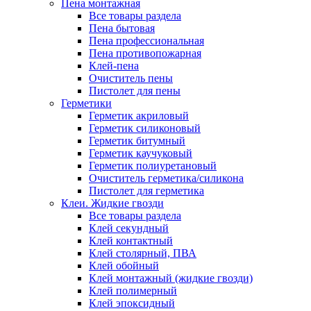
Пена монтажная
Все товары раздела
Пена бытовая
Пена профессиональная
Пена противопожарная
Клей-пена
Очиститель пены
Пистолет для пены
Герметики
Герметик акриловый
Герметик силиконовый
Герметик битумный
Герметик каучуковый
Герметик полиуретановый
Очиститель герметика/силикона
Пистолет для герметика
Клеи. Жидкие гвозди
Все товары раздела
Клей секундный
Клей контактный
Клей столярный, ПВА
Клей обойный
Клей монтажный (жидкие гвозди)
Клей полимерный
Клей эпоксидный