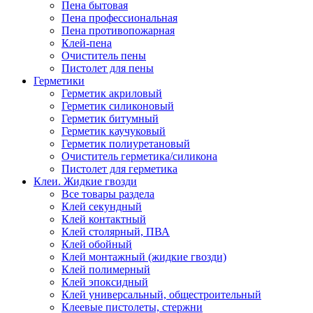
Пена бытовая
Пена профессиональная
Пена противопожарная
Клей-пена
Очиститель пены
Пистолет для пены
Герметики
Герметик акриловый
Герметик силиконовый
Герметик битумный
Герметик каучуковый
Герметик полиуретановый
Очиститель герметика/силикона
Пистолет для герметика
Клеи. Жидкие гвозди
Все товары раздела
Клей секундный
Клей контактный
Клей столярный, ПВА
Клей обойный
Клей монтажный (жидкие гвозди)
Клей полимерный
Клей эпоксидный
Клей универсальный, общестроительный
Клеевые пистолеты, стержни