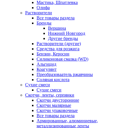
Мастика, Шпатлевка
Олифа
Растворители
Все товары раздела
Бренды
Вершина
Нижний Новгород
Другие бренды
Растворители (другие)
Средства для розжига
Бензин, Керосин
Силиконовая смазка (WD)
Альгицид
Коагулянт
Преобразоваатель ржавчины
Соляная кислота
Сухие смеси
Сухие смеси
Скотчи, ленты, серпянки
Скотчи двусторонние
Скотчи малярные
Скотчи упаковочные
Все товары раздела
Армированные, алюминиевые,
металлизированные ленты