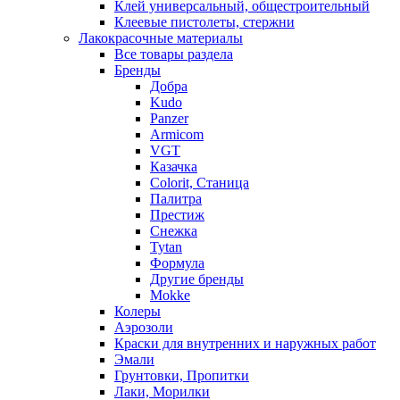
Клей универсальный, общестроительный
Клеевые пистолеты, стержни
Лакокрасочные материалы
Все товары раздела
Бренды
Добра
Kudo
Panzer
Armicom
VGT
Казачка
Colorit, Станица
Палитра
Престиж
Снежка
Tytan
Формула
Другие бренды
Mokke
Колеры
Аэрозоли
Краски для внутренних и наружных работ
Эмали
Грунтовки, Пропитки
Лаки, Морилки