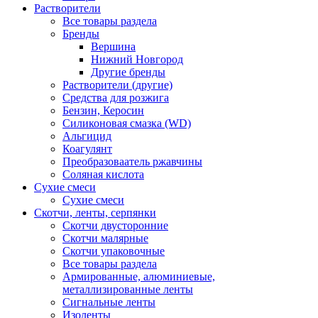
Растворители
Все товары раздела
Бренды
Вершина
Нижний Новгород
Другие бренды
Растворители (другие)
Средства для розжига
Бензин, Керосин
Силиконовая смазка (WD)
Альгицид
Коагулянт
Преобразоваатель ржавчины
Соляная кислота
Сухие смеси
Сухие смеси
Скотчи, ленты, серпянки
Скотчи двусторонние
Скотчи малярные
Скотчи упаковочные
Все товары раздела
Армированные, алюминиевые,
металлизированные ленты
Сигнальные ленты
Изоленты