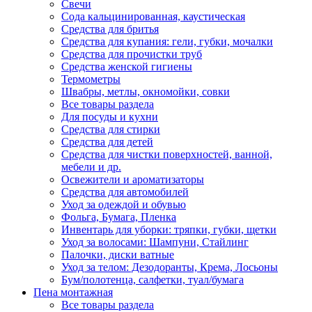
Свечи
Сода кальцинированная, каустическая
Средства для бритья
Средства для купания: гели, губки, мочалки
Средства для прочистки труб
Средства женской гигиены
Термометры
Швабры, метлы, окномойки, совки
Все товары раздела
Для посуды и кухни
Средства для стирки
Средства для детей
Средства для чистки поверхностей, ванной,
мебели и др.
Освежители и ароматизаторы
Средства для автомобилей
Уход за одеждой и обувью
Фольга, Бумага, Пленка
Инвентарь для уборки: тряпки, губки, щетки
Уход за волосами: Шампуни, Стайлинг
Палочки, диски ватные
Уход за телом: Дезодоранты, Крема, Лосьоны
Бум/полотенца, салфетки, туал/бумага
Пена монтажная
Все товары раздела