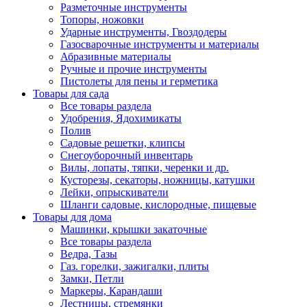
Разметочные инструменты
Топоры, ножовки
Ударные инструменты, Гвоздодеры
Газосварочные инструменты и материалы
Абразивные материалы
Ручные и прочие инструменты
Пистолеты для пены и герметика
Товары для сада
Все товары раздела
Удобрения, Ядохимикаты
Полив
Садовые решетки, клипсы
Снегоуборочный инвентарь
Вилы, лопаты, тяпки, черенки и др.
Кусторезы, секаторы, ножницы, катушки
Лейки, опрыскиватели
Шланги садовые, кислородные, пищевые
Товары для дома
Машинки, крышки закаточные
Все товары раздела
Ведра, Тазы
Газ. горелки, зажигалки, плиты
Замки, Петли
Маркеры, Карандаши
Лестницы, стремянки