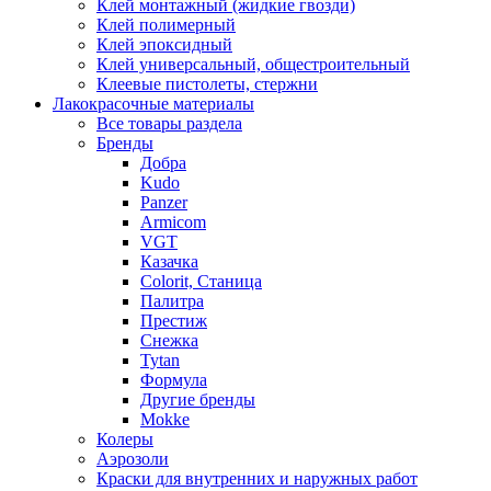
Клей монтажный (жидкие гвозди)
Клей полимерный
Клей эпоксидный
Клей универсальный, общестроительный
Клеевые пистолеты, стержни
Лакокрасочные материалы
Все товары раздела
Бренды
Добра
Kudo
Panzer
Armicom
VGT
Казачка
Colorit, Станица
Палитра
Престиж
Снежка
Tytan
Формула
Другие бренды
Mokke
Колеры
Аэрозоли
Краски для внутренних и наружных работ