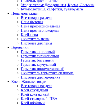
Палочки, диски ватные
Уход за телом: Дезодоранты, Крема, Лосьоны
Бум/полотенца, салфетки, туал/бумага
Пена монтажная
Все товары раздела
Пена бытовая
Пена профессиональная
Пена противопожарная
Клей-пена
Очиститель пены
Пистолет для пены
Герметики
Герметик акриловый
Герметик силиконовый
Герметик битумный
Герметик каучуковый
Герметик полиуретановый
Очиститель герметика/силикона
Пистолет для герметика
Клеи. Жидкие гвозди
Все товары раздела
Клей секундный
Клей контактный
Клей столярный, ПВА
Клей обойный