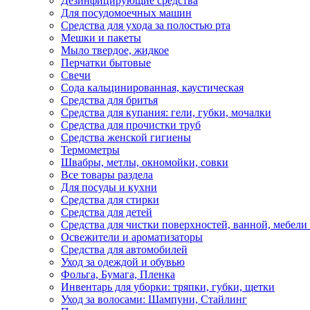
Дезинфицирующие средства
Для посудомоечных машин
Средства для ухода за полостью рта
Мешки и пакеты
Мыло твердое, жидкое
Перчатки бытовые
Свечи
Сода кальцинированная, каустическая
Средства для бритья
Средства для купания: гели, губки, мочалки
Средства для прочистки труб
Средства женской гигиены
Термометры
Швабры, метлы, окномойки, совки
Все товары раздела
Для посуды и кухни
Средства для стирки
Средства для детей
Средства для чистки поверхностей, ванной, мебели 
Освежители и ароматизаторы
Средства для автомобилей
Уход за одеждой и обувью
Фольга, Бумага, Пленка
Инвентарь для уборки: тряпки, губки, щетки
Уход за волосами: Шампуни, Стайлинг