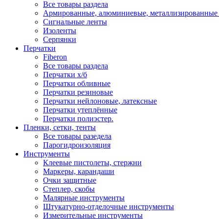
Все товары раздела
Армированные, алюминиевые, металлизированные
Сигнальные ленты
Изоленты
Серпянки
Перчатки
Fiberon
Все товары раздела
Перчатки х/б
Перчатки обливные
Перчатки резиновые
Перчатки нейлоновые, латексные
Перчатки утеплённые
Перчатки полиэстер.
Пленки, сетки, тенты
Все товары разедела
Парогидроизоляция
Инструменты
Клеевые пистолеты, стержни
Маркеры, карандаши
Очки защитные
Степлер, скобы
Малярные инструменты
Штукатурно-отделочные инструменты
Измерительные инструменты