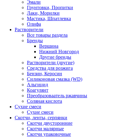
Эмали
Грунтовки, Пропитки
Лаки, Морилки
Мастика, Шпатлевка
Олифа
Растворители
Все товары раздела
Бренды
Вершина
Нижний Новгород
Другие бренды
Растворители (другие)
Средства для розжига
Бензин, Керосин
Силиконовая смазка (WD)
Альгицид
Коагулянт
Преобразоваатель ржавчины
Соляная кислота
Сухие смеси
Сухие смеси
Скотчи, ленты, серпянки
Скотчи двусторонние
Скотчи малярные
Скотчи упаковочные